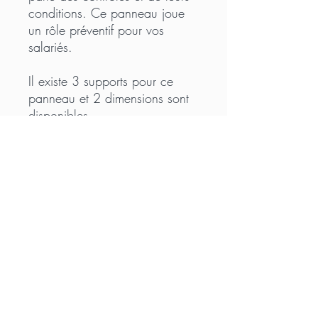
conditions. Ce panneau joue
un rôle préventif pour vos
salariés.
Il existe 3 supports pour ce
panneau et 2 dimensions sont
disponibles.
Ce panneau consommation
d'alcool et de produits
stupéfiants est conforme aux
textes et aux lois en vigueur.
Mentions légales