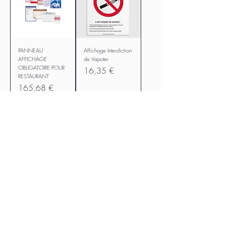
PANNEAU
Affichage Interdiction
AFFICHAGE
de Vapoter
OBLIGATOIRE POUR
Prix
16,35 €
RESTAURANT
Prix
165,68 €
Ajouter au
Ajouter au
panier
panier
Affichage Interdiction
Affichage Interdiction