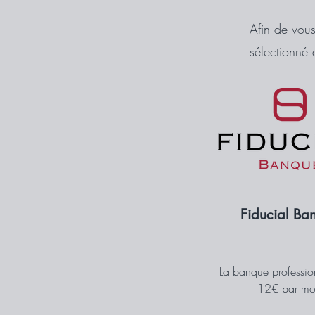
Afin de vou
sélectionné 
Fiducial Ba
La banque professio
12€ par mo