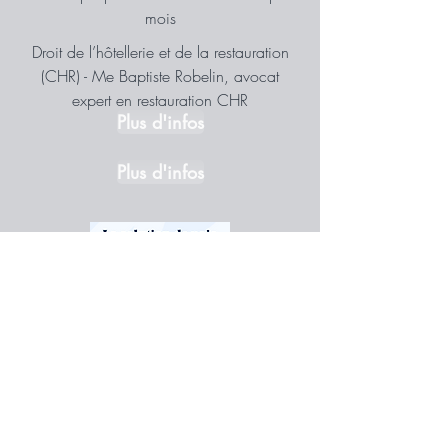
mois
Droit de l’hôtellerie et de la restauration
(CHR) - Me Baptiste Robelin, avocat
expert en restauration CHR
Plus d'infos
Plus d'infos
Pay Fit
La solution de paie qui s'adapte à votre
activité
Plus d'infos