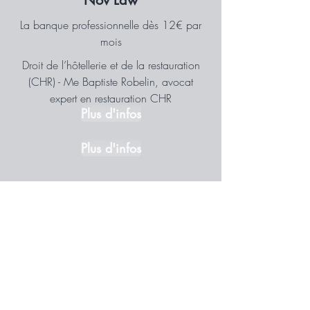
Nov Law
La banque professionnelle dès 12€ par
mois
Droit de l’hôtellerie et de la restauration
(CHR) - Me Baptiste Robelin, avocat
expert en restauration CHR
Plus d'infos
Plus d'infos
Pay Fit
La solution de paie qui s'adapte à votre
activité