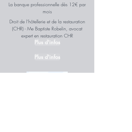
La banque professionnelle dès 12€ par
mois
Droit de l’hôtellerie et de la restauration
(CHR) - Me Baptiste Robelin, avocat
expert en restauration CHR
Plus d'infos
Plus d'infos
Pay Fit
La solution de paie qui s'adapte à votre
activité
Plus d'infos