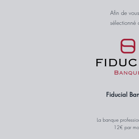
Afin de vou
sélectionné 
Fiducial Ba
La banque professio
12€ par mo