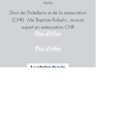
mois
Droit de l’hôtellerie et de la restauration
(CHR) - Me Baptiste Robelin, avocat
expert en restauration CHR
Plus d'infos
Plus d'infos
Pay Fit
La solution de paie qui s'adapte à votre
activité
Plus d'infos