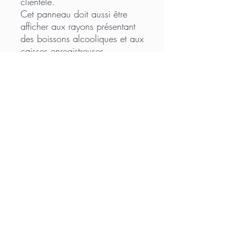
clientèle.
Cet panneau doit aussi être
afficher aux rayons présentant
des boissons alcooliques et aux
caisses enregistreuses.
Consultez notre fiche info pour
plus d'information :
Mentions légales
Politique de confidentialité
Politique de cookies