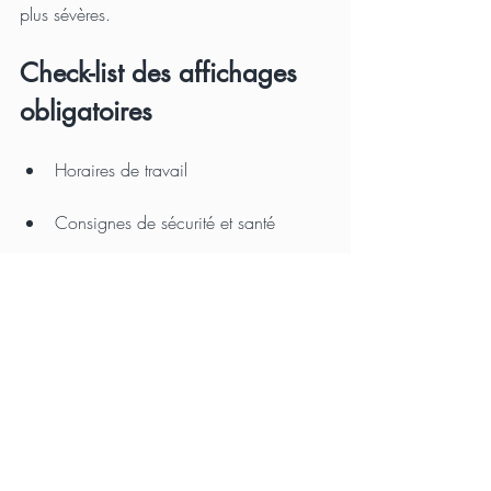
plus sévères.
Check-list des affichages 
obligatoires
Horaires de travail
Consignes de sécurité et santé
Informations syndicales
Égalité professionnelle
Lutte contre le harcèlement
Coordonnées de l'inspection du 
travail