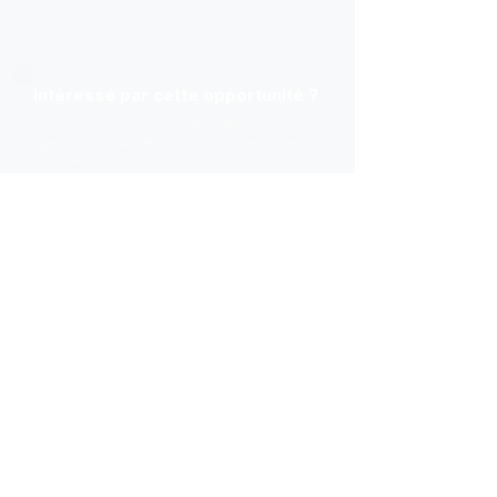
Intéressé par cette opportunité ?
Laissez-nous vos coordonnées, nos
agents spécialisés vous contacteront en
priorité.
Recevoir le dossier
Mentions légales