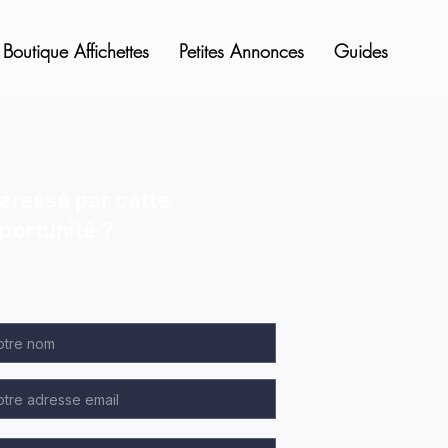
Boutique Affichettes
Petites Annonces
Guides
téressé par cette
portunité ?
ssez-nous vos coordonnées, nos agents
cialisés vous contacteront en priorité.