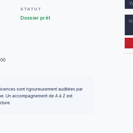
STATUT
Dossier prêt
Re
100
Ac
Ac
Co
icences sont rigoureusement auditées par
igne. Un accompagnement de A à Z est
cture.