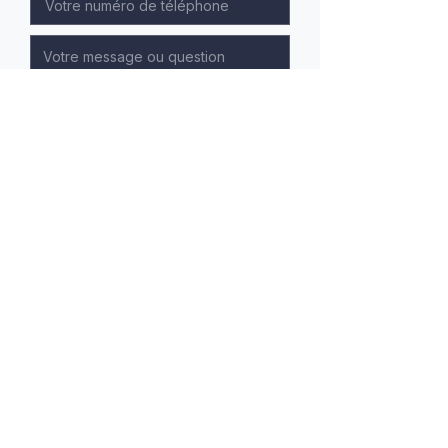
Recevoir le dossier
Recherche personnalisée
Accès prioritaire aux nouvelles annonces
Accompagnement expert
Confidentialité garantie
Mentions légales
Politique de confidentialité
Politique de cookies