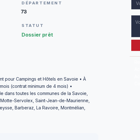
DÉPARTEMENT
73
STATUT
Dossier prêt
Re
Ac
Ac
t pour Campings et Hôtels en Savoie • À
Co
 mois (contrat minimum de 4 mois) •
ble dans toutes les communes de la Savoie,
 La Motte-Servolex, Saint-Jean-de-Maurienne,
eysse, Barberaz, La Ravoire, Montmélian,