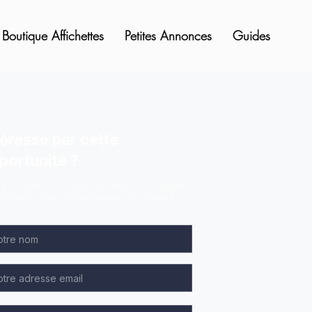
Boutique Affichettes
Petites Annonces
Guides
téressé par cette
portunité ?
ssez-nous vos coordonnées, nos agents
cialisés vous contacteront en priorité.