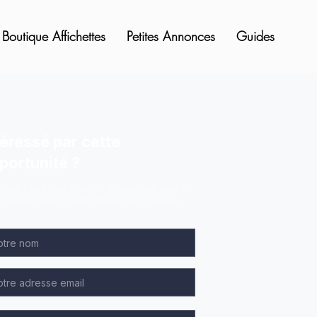
Boutique Affichettes
Petites Annonces
Guides
téressé par cette
portunité ?
ssez-nous vos coordonnées, nos agents
cialisés vous contacteront en priorité.