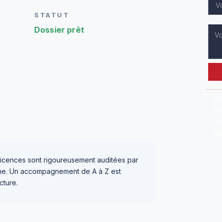
STATUT
Dossier prêt
Re
Ac
Ac
Co
icences sont rigoureusement auditées par
igne. Un accompagnement de A à Z est
cture.