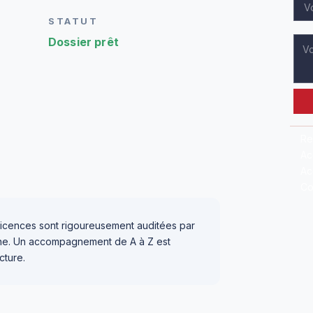
STATUT
Dossier prêt
Re
Ac
Ac
Co
icences sont rigoureusement auditées par
igne. Un accompagnement de A à Z est
cture.