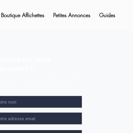
Boutique Affichettes
Petites Annonces
Guides
téressé par cette
portunité ?
ssez-nous vos coordonnées, nos agents
cialisés vous contacteront en priorité.