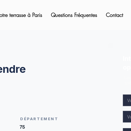
otre terrasse à Paris
Questions Fréquentes
Contact
In
endre
op
Lai
spé
DÉPARTEMENT
75