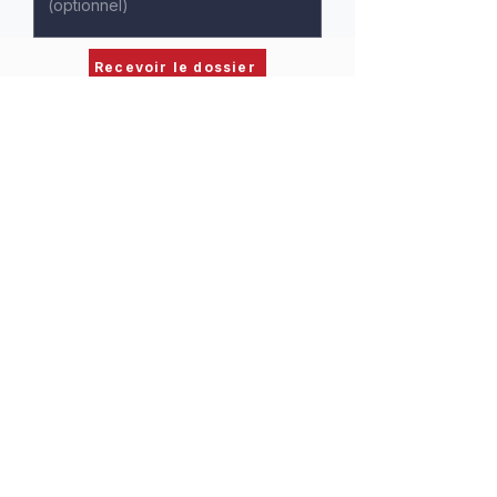
Recevoir le dossier
Recherche personnalisée
Accès prioritaire aux nouvelles annonces
Accompagnement expert
Confidentialité garantie
Mentions légales
Politique de confidentialité
Politique de cookies