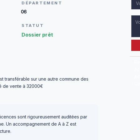
DÉPARTEMENT
06
STATUT
Dossier prêt
Re
Ac
Ac
e est transférable sur une autre commune des
Co
té de vente à 32000€
icences sont rigoureusement auditées par
igne. Un accompagnement de A à Z est
cture.