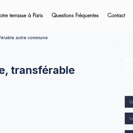
otre terrasse à Paris
Questions Fréquentes
Contact
nsférable autre commune
In
e, transférable
op
Lai
spé