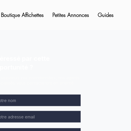
Boutique Affichettes
Petites Annonces
Guides
téressé par cette
portunité ?
ssez-nous vos coordonnées, nos agents
cialisés vous contacteront en priorité.