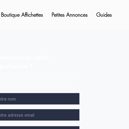
Boutique Affichettes
Petites Annonces
Guides
téressé par cette
portunité ?
ssez-nous vos coordonnées, nos agents
cialisés vous contacteront en priorité.