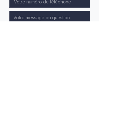
Recevoir le dossier
Recherche personnalisée
Accès prioritaire aux nouvelles annonces
Accompagnement expert
Confidentialité garantie
Mentions légales
Politique de confidentialité
Politique de cookies