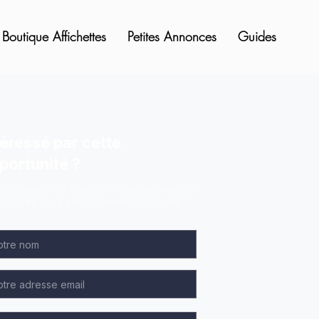
Boutique Affichettes
Petites Annonces
Guides
téressé par cette
portunité ?
ssez-nous vos coordonnées, nos agents
cialisés vous contacteront en priorité.