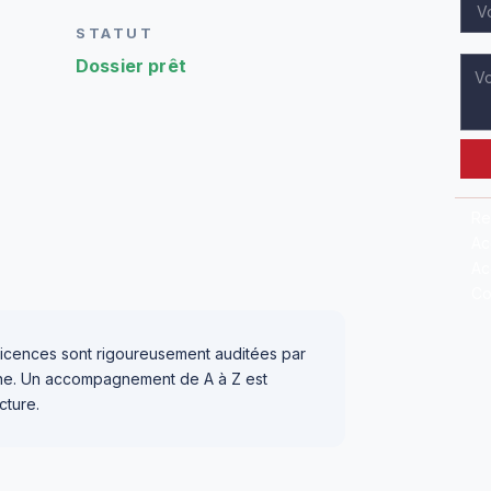
STATUT
Dossier prêt
Re
Ac
Ac
Co
icences sont rigoureusement auditées par
igne. Un accompagnement de A à Z est
cture.