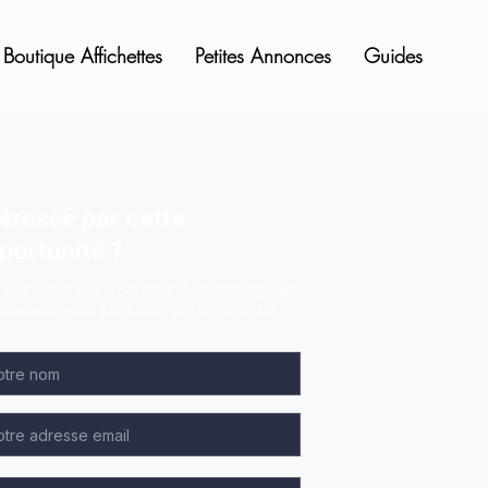
Boutique Affichettes
Petites Annonces
Guides
téressé par cette
portunité ?
ssez-nous vos coordonnées, nos agents
cialisés vous contacteront en priorité.