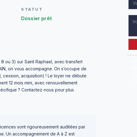
STATUT
Dossier prêt
Re
II ou 3) sur Saint Raphael, avec transfert
Ac
 MAIN, on vous accompagne. On s’occupe de
Ac
l, cession, acquisition) ! Le loyer ne débute
Co
ment 12 mois mini, avec renouvellement
spécifique ? Contactez-nous pour plus
icences sont rigoureusement auditées par
igne. Un accompagnement de A à Z est