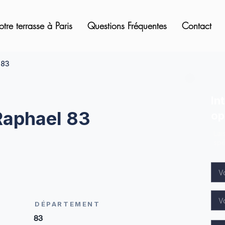
otre terrasse à Paris
Questions Fréquentes
Contact
 83
In
-Raphael 83
op
Lai
spé
DÉPARTEMENT
83