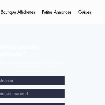
Boutique Affichettes
Petites Annonces
Guides
téressé par cette
portunité ?
ssez-nous vos coordonnées, nos agents
cialisés vous contacteront en priorité.