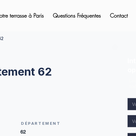
otre terrasse à Paris
Questions Fréquentes
Contact
62
In
rtement 62
op
Lai
spé
DÉPARTEMENT
62