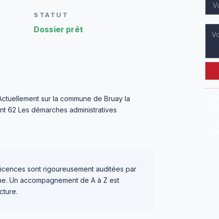
STATUT
Dossier prêt
Re
Actuellement sur la commune de Bruay la
Ac
ment 62 Les démarches administratives
Ac
Co
icences sont rigoureusement auditées par
igne. Un accompagnement de A à Z est
cture.