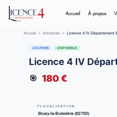
Accueil
À propos
V
Accueil
>
Annonces
>
Licence 4 IV Département 
LOCATION
DISPONIBLE
Licence 4 IV Dépa
180 €
🎯
📍LOCALISATION
Bruay-la-Buissière (62700)