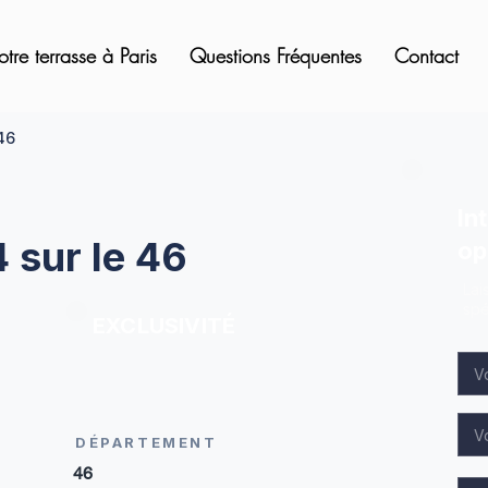
otre terrasse à Paris
Questions Fréquentes
Contact
46
In
 sur le 46
op
Lai
spé
EXCLUSIVITÉ
DÉPARTEMENT
46