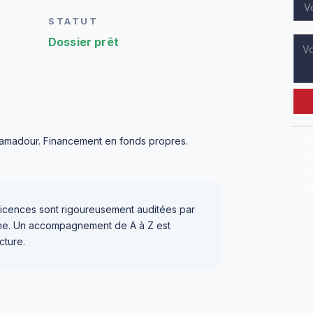
STATUT
Dossier prêt
Re
camadour. Financement en fonds propres.
Ac
Ac
Co
icences sont rigoureusement auditées par
igne. Un accompagnement de A à Z est
cture.