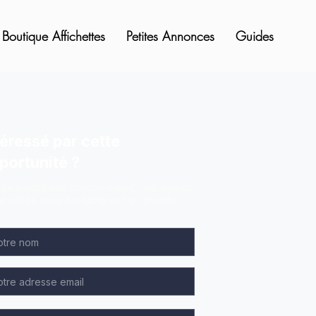
Boutique Affichettes
Petites Annonces
Guides
téressé par cette
portunité ?
ssez-nous vos coordonnées, nos agents
cialisés vous contacteront en priorité.