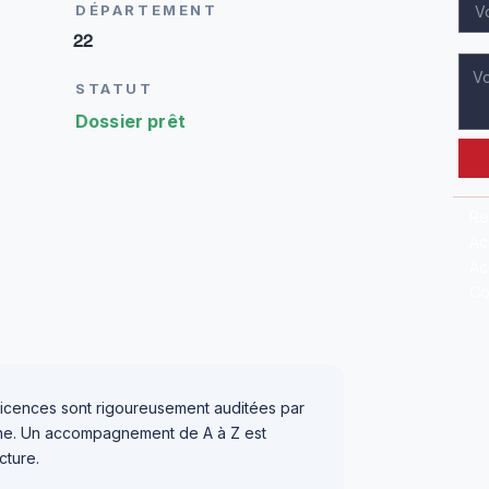
DÉPARTEMENT
22
STATUT
Dossier prêt
Re
Ac
Ac
Co
icences sont rigoureusement auditées par
igne. Un accompagnement de A à Z est
cture.