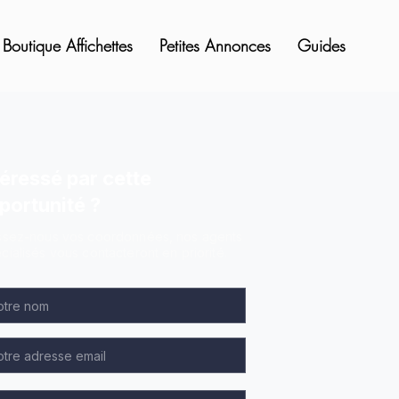
Boutique Affichettes
Petites Annonces
Guides
téressé par cette
portunité ?
ssez-nous vos coordonnées, nos agents
cialisés vous contacteront en priorité.