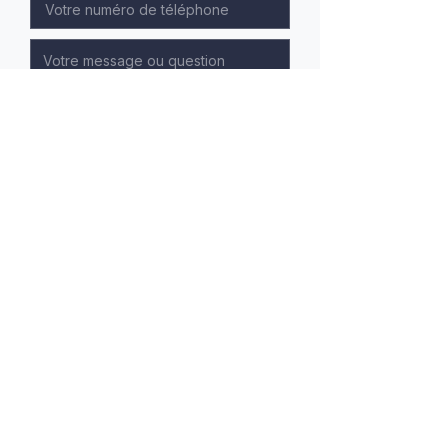
Recevoir le dossier
Recherche personnalisée
Accès prioritaire aux nouvelles annonces
Accompagnement expert
Confidentialité garantie
Mentions légales
Politique de confidentialité
Politique de cookies